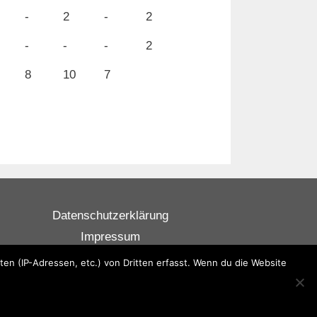
-
2
-
2
-
-
-
2
8
10
7
Datenschutzerklärung
Impressum
Jugendschutzerklärung
 (IP-Adressen, etc.) von Dritten erfasst. Wenn du die Website
Vereinssatzung