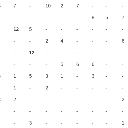
8
7
-
10
2
7
-
-
-
-
-
-
-
-
8
5
7
12
5
-
-
-
-
-
-
-
-
2
4
-
-
-
6
-
12
-
-
-
-
-
-
-
-
-
5
6
6
-
-
3
1
5
3
1
-
3
-
-
1
-
2
-
-
-
-
-
3
2
-
-
-
-
-
-
2
-
-
-
-
-
-
-
-
-
3
-
-
-
-
-
1