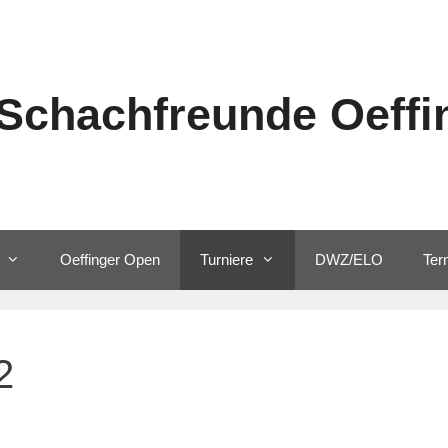
Schachfreunde Oeffin
Oeffinger Open
Turniere
DWZ/ELO
Ter
2