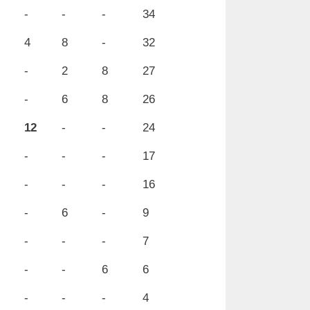
-
-
-
34
4
8
-
32
-
2
8
27
-
6
8
26
12
-
-
24
-
-
-
17
-
-
-
16
-
6
-
9
-
-
-
7
-
-
6
6
-
-
-
4