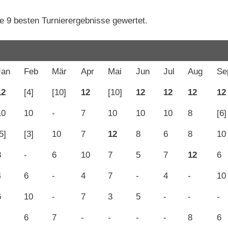
e 9 besten Turnierergebnisse gewertet.
Jan
Feb
Mär
Apr
Mai
Jun
Jul
Aug
Se
12
[4]
[10]
12
[10]
12
12
12
12
10
10
-
7
10
10
10
8
[6]
5]
[3]
10
7
12
8
6
8
10
8
-
6
10
7
5
7
12
6
4
6
-
4
7
-
4
-
10
6
10
-
7
3
5
-
-
-
6
7
-
-
-
-
8
6