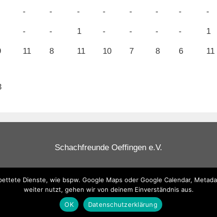
-
-
-
-
-
-
-
-
-
-
1
-
-
-
-
1
9
11
8
11
10
7
8
6
11
3
Schachfreunde Oeffingen e.V.
ttete Dienste, wie bspw. Google Maps oder Google Calendar, Metadaten
weiter nutzt, gehen wir von deinem Einverständnis aus.
OK
Datenschutzerklärung