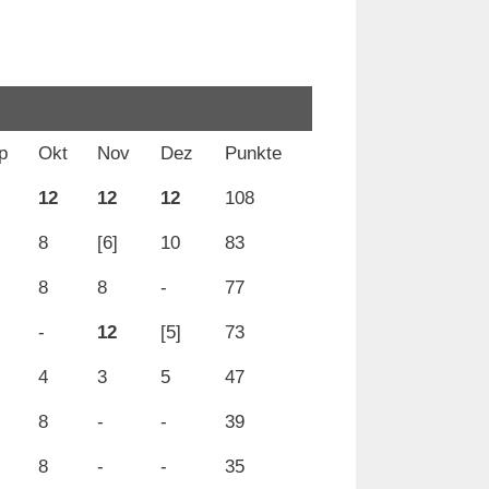
p
Okt
Nov
Dez
Punkte
12
12
12
108
8
[6]
10
83
8
8
-
77
-
12
[5]
73
4
3
5
47
8
-
-
39
8
-
-
35