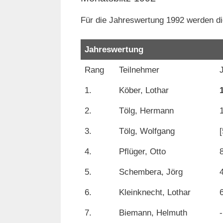
Für die Jahreswertung 1992 werden di
Jahreswertung
Rang
Teilnehmer
1.
Köber, Lothar
2.
Tölg, Hermann
3.
Tölg, Wolfgang
[
4.
Pflüger, Otto
5.
Schembera, Jörg
6.
Kleinknecht, Lothar
7.
Biemann, Helmuth
-