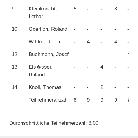
9.
Kleinknecht,
5
-
-
8
-
Lothar
10.
Goerlich, Roland
-
-
-
-
-
Wittke, Ulrich
-
4
-
4
-
12.
Buchmann, Josef
-
-
-
-
4
13.
Els�sser,
-
-
4
-
-
Roland
14.
Knoll, Thomas
-
-
2
-
-
Teilnehmeranzahl
8
9
9
9
7
Durchschnittliche Teilnehmerzahl: 8,00