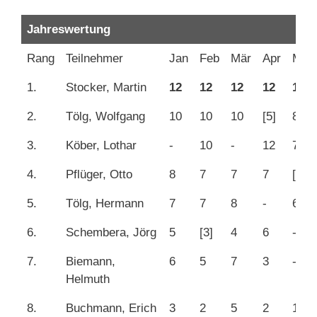
Jahreswertung
Rang
Teilnehmer
Jan
Feb
Mär
Apr
Mai
1.
Stocker, Martin
12
12
12
12
12
2.
Tölg, Wolfgang
10
10
10
[5]
8
3.
Köber, Lothar
-
10
-
12
7
4.
Pflüger, Otto
8
7
7
7
[5]
5.
Tölg, Hermann
7
7
8
-
6
6.
Schembera, Jörg
5
[3]
4
6
-
7.
Biemann,
6
5
7
3
-
Helmuth
8.
Buchmann, Erich
3
2
5
2
10