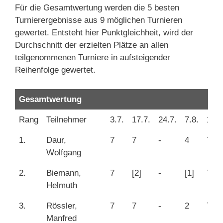
Für die Gesamtwertung werden die 5 besten
Turnierergebnisse aus 9 möglichen Turnieren
gewertet. Entsteht hier Punktgleichheit, wird der
Durchschnitt der erzielten Plätze an allen
teilgenommenen Turniere in aufsteigender
Reihenfolge gewertet.
Gesamtwertung
Rang
Teilnehmer
3.7.
17.7.
24.7.
7.8.
14.8
1.
Daur,
7
7
-
4
7
Wolfgang
2.
Biemann,
7
[2]
-
[1]
7
Helmuth
3.
Rössler,
7
7
-
2
7
Manfred