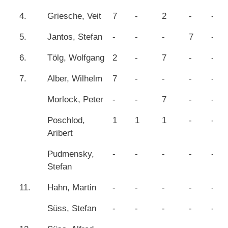
4.
Griesche, Veit
7
-
2
-
-
5.
Jantos, Stefan
-
-
-
7
-
6.
Tölg, Wolfgang
2
-
7
-
-
7.
Alber, Wilhelm
7
-
-
-
-
Morlock, Peter
-
-
7
-
-
Poschlod,
1
1
1
-
-
Aribert
Pudmensky,
-
-
-
-
-
Stefan
11.
Hahn, Martin
-
-
-
-
-
Süss, Stefan
-
-
-
-
-